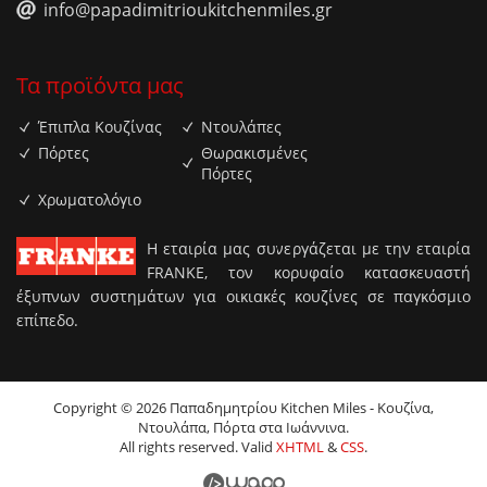
info@papadimitrioukitchenmiles.gr
Τα προϊόντα μας
Έπιπλα Κουζίνας
Ντουλάπες
Πόρτες
Θωρακισμένες
Πόρτες
Χρωματολόγιο
H εταιρία μας συνεργάζεται με την εταιρία
FRANKE, τον κορυφαίο κατασκευαστή
έξυπνων συστημάτων για οικιακές κουζίνες σε παγκόσμιο
επίπεδο.
Copyright © 2026 Παπαδημητρίου Kitchen Miles - Κουζίνα,
Ντουλάπα, Πόρτα στα Ιωάννινα.
All rights reserved. Valid
XHTML
&
CSS
.