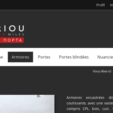
Profil
I
ne
Armoires
Portes
Portes blindées
Nuancie
Vous êtes ici
Armoires encastrées di
coulissante, avec une vast
compris CPL, bois, cuir,