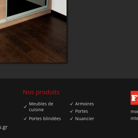
Nos produits
Meubles de
Armoires
cuisine
Portes
mon
int
Portes blindées
Nuancier
s.gr