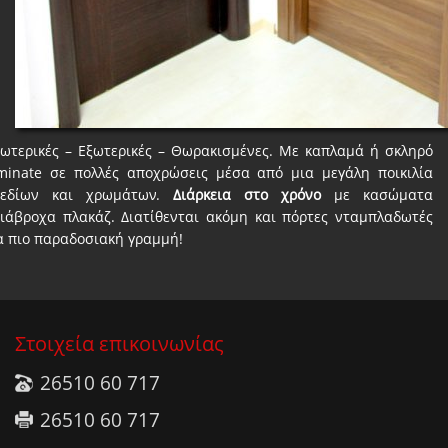
ωτερικές – Εξωτερικές – Θωρακισμένες. Με καπλαμά ή σκληρό
minate σε πολλές αποχρώσεις μέσα από μια μεγάλη ποικιλία
εδίων και χρωμάτων.
Διάρκεια στο χρόνο
με κασώματα
ιάβροχα πλακάζ. Διατίθενται ακόμη και πόρτες νταμπλαδωτές
α πιο παραδοσιακή γραμμή!
Στοιχεία επικοινωνίας
26510 60 717
26510 60 717