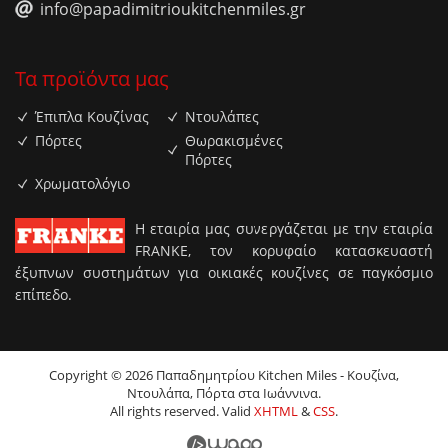
info@papadimitrioukitchenmiles.gr
Τα προϊόντα μας
Έπιπλα Κουζίνας
Ντουλάπες
Πόρτες
Θωρακισμένες
Πόρτες
Χρωματολόγιο
H εταιρία μας συνεργάζεται με την εταιρία
FRANKE, τον κορυφαίο κατασκευαστή
έξυπνων συστημάτων για οικιακές κουζίνες σε παγκόσμιο
επίπεδο.
Copyright © 2026 Παπαδημητρίου Kitchen Miles - Κουζίνα,
Ντουλάπα, Πόρτα στα Ιωάννινα.
All rights reserved. Valid
XHTML
&
CSS
.