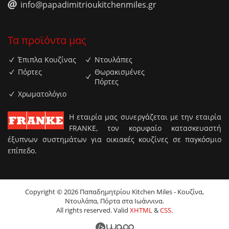
info@papadimitrioukitchenmiles.gr
Τα προϊόντα μας
Έπιπλα Κουζίνας
Ντουλάπες
Πόρτες
Θωρακισμένες
Πόρτες
Χρωματολόγιο
H εταιρία μας συνεργάζεται με την εταιρία
FRANKE, τον κορυφαίο κατασκευαστή
έξυπνων συστημάτων για οικιακές κουζίνες σε παγκόσμιο
επίπεδο.
Copyright © 2026 Παπαδημητρίου Kitchen Miles - Κουζίνα,
Ντουλάπα, Πόρτα στα Ιωάννινα.
All rights reserved. Valid
XHTML
&
CSS
.