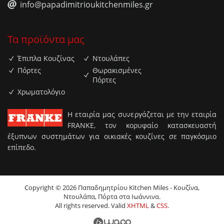
info@papadimitrioukitchenmiles.gr
Τα προϊόντα μας
Έπιπλα Κουζίνας
Ντουλάπες
Πόρτες
Θωρακισμένες
Πόρτες
Χρωματολόγιο
H εταιρία μας συνεργάζεται με την εταιρία
FRANKE, τον κορυφαίο κατασκευαστή
έξυπνων συστημάτων για οικιακές κουζίνες σε παγκόσμιο
επίπεδο.
Copyright © 2026 Παπαδημητρίου Kitchen Miles - Κουζίνα,
Ντουλάπα, Πόρτα στα Ιωάννινα.
All rights reserved. Valid
XHTML
&
CSS
.