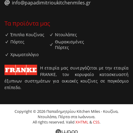
info@papadimitrioukitchenmiles.gr
Τα προϊόντα μας
Έπιπλα Κουζίνας
Ντουλάπες
Πόρτες
Θωρακισμένες
Πόρτες
Χρωματολόγιο
H εταιρία μας συνεργάζεται με την εταιρία
FRANKE, τον κορυφαίο κατασκευαστή
έξυπνων συστημάτων για οικιακές κουζίνες σε παγκόσμιο
επίπεδο.
Copyright © 2026 Παπαδημητρίου Kitchen Miles - Κουζίνα,
Ντουλάπα, Πόρτα στα Ιωάννινα.
All rights reserved. Valid
XHTML
&
CSS
.