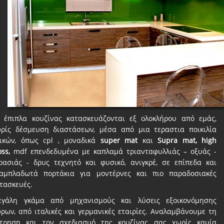
 έπιπλα κουζίνας κατασκευάζονται εξ ολοκλήρου από εμάς,
ρίς δέσμευση διαστάσεων, μέσα από μια τεραστια ποικιλία
ικών, όπως cpl , μοναδικά
super mat
και
Supra mat, high
oss,
mdf επενδεδυμένα με καπλαμά τριανταφυλλιάς – οξυάς -
ρασιάς - δρυς τεχνητό και φυσικό, ανιγκρέ, σε επίπεδα και
αμπλαδωτά πορτάκια για μοντέρνες και πιο παραδοσιακές
τασκευές.
γάλη γκάμα από μηχανισμούς και λύσεις εξοικονόμησης
ρων, από ιταλικές και γερμανικές εταιρίες. Αναλαμβάνουμε τη
τρηση και τον σχεδιασμό της κουζίνας σας χωρίς καμία