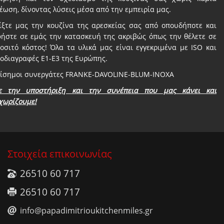
έωση, δίνοντας λύσεις μέσα από την εμπειρία μας.
ίξτε μας την κουζίνα της αρεσκείας σας από οπουδήποτε και
ήστε σε εμάς την κατασκευή της ακριβώς όπως την θέλετε σε
οσιτό κόστος! Όλα τα υλικά μας είναι εγγεκριμένα με ISO και
οδιαγραφές E1-Ε3 της Ευρώπης.
ίσημοι συνεργάτες FRANKE-DAVOLINE-BLUM-INOXA
ε την υποστήριξη και την συνέπεια που μας κάνει και
χωρίζ
ουμε!
Στοιχεία επικοινωνίας
26510 60 717
26510 60 717
info@papadimitrioukitchenmiles.gr