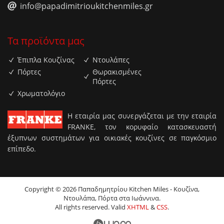
info@papadimitrioukitchenmiles.gr
Τα προϊόντα μας
Έπιπλα Κουζίνας
Ντουλάπες
Πόρτες
Θωρακισμένες
Πόρτες
Χρωματολόγιο
H εταιρία μας συνεργάζεται με την εταιρία
FRANKE, τον κορυφαίο κατασκευαστή
έξυπνων συστημάτων για οικιακές κουζίνες σε παγκόσμιο
επίπεδο.
Copyright © 2026 Παπαδημητρίου Kitchen Miles - Κουζίνα,
Ντουλάπα, Πόρτα στα Ιωάννινα.
All rights reserved. Valid
XHTML
&
CSS
.